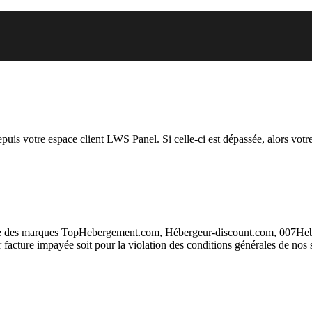
 vous essayez d’accéder est susp
depuis votre espace client LWS Panel. Si celle-ci est dépassée, alors votre
taire des marques TopHebergement.com, Hébergeur-discount.com, 007H
ur facture impayée soit pour la violation des conditions générales de nos 