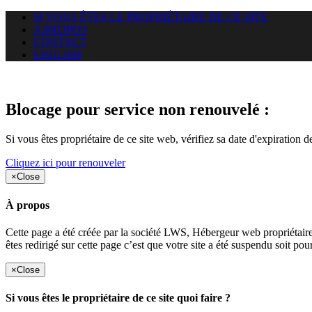
SI VOUS ÊTES LE PROPRIÉTAIRE DE CE SITE
A PROPOS
CONTACT
ENGLISH
Le site web duoscom.com auquel
Blocage pour service non renouvelé :
Si vous êtes propriétaire de ce site web, vérifiez sa date d'expiration 
Cliquez ici pour renouveler
×
Close
À propos
Cette page a été créée par la société LWS, Hébergeur web proprié
êtes redirigé sur cette page c’est que votre site a été suspendu soit po
×
Close
Si vous êtes le propriétaire de ce site quoi faire ?