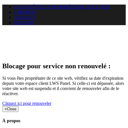
SI VOUS ÊTES LE PROPRIÉTAIRE DE CE SITE
A PROPOS
CONTACT
ENGLISH
Le site web duoscom.com
auquel vous essayez d’accéder
est suspendu
Blocage pour service non renouvelé :
Si vous êtes propriétaire de ce site web, vérifiez sa date d'expiration
depuis votre espace client LWS Panel. Si celle-ci est dépassée, alors
votre site web est suspendu et il convient de renouveler afin de le
réactiver.
Cliquez ici pour renouveler
×
Close
À propos