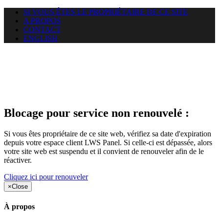
SI VOUS ÊTES LE PROPRIÉTAIRE DE CE SITE
A PROPOS
CONTACT
ENGLISH
Le site web duoscom.com
auquel vous essayez d’accéder
est suspendu
Blocage pour service non renouvelé :
Si vous êtes propriétaire de ce site web, vérifiez sa date d'expiration
depuis votre espace client LWS Panel. Si celle-ci est dépassée, alors
votre site web est suspendu et il convient de renouveler afin de le
réactiver.
Cliquez ici pour renouveler
×
Close
À propos