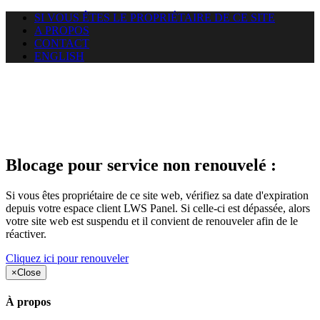
SI VOUS ÊTES LE PROPRIÉTAIRE DE CE SITE
A PROPOS
CONTACT
ENGLISH
Le site web duoscom.com
auquel vous essayez d’accéder
est suspendu
Blocage pour service non renouvelé :
Si vous êtes propriétaire de ce site web, vérifiez sa date d'expiration
depuis votre espace client LWS Panel. Si celle-ci est dépassée, alors
votre site web est suspendu et il convient de renouveler afin de le
réactiver.
Cliquez ici pour renouveler
×
Close
À propos