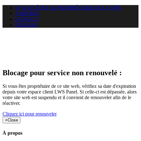
SI VOUS ÊTES LE PROPRIÉTAIRE DE CE SITE
A PROPOS
CONTACT
ENGLISH
Le site web duoscom.com
auquel vous essayez d’accéder
est suspendu
Blocage pour service non renouvelé :
Si vous êtes propriétaire de ce site web, vérifiez sa date d'expiration
depuis votre espace client LWS Panel. Si celle-ci est dépassée, alors
votre site web est suspendu et il convient de renouveler afin de le
réactiver.
Cliquez ici pour renouveler
×
Close
À propos