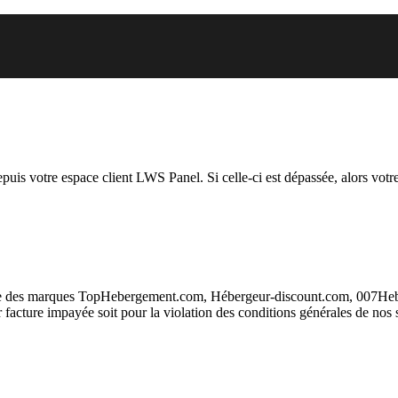
 vous essayez d’accéder est susp
depuis votre espace client LWS Panel. Si celle-ci est dépassée, alors votre
taire des marques TopHebergement.com, Hébergeur-discount.com, 007H
ur facture impayée soit pour la violation des conditions générales de nos 