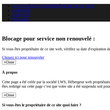
SI VOUS ÊTES LE PROPRIÉTAIRE DE CE SITE
A PROPOS
CONTACT
ENGLISH
Le site web duoscom.com auquel
Blocage pour service non renouvelé :
Si vous êtes propriétaire de ce site web, vérifiez sa date d'expiration 
Cliquez ici pour renouveler
×
Close
À propos
Cette page a été créée par la société LWS, Hébergeur web proprié
êtes redirigé sur cette page c’est que votre site a été suspendu soit po
×
Close
Si vous êtes le propriétaire de ce site quoi faire ?