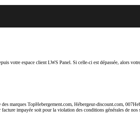
 vous essayez d’accéder est susp
depuis votre espace client LWS Panel. Si celle-ci est dépassée, alors votre
taire des marques TopHebergement.com, Hébergeur-discount.com, 007H
ur facture impayée soit pour la violation des conditions générales de nos 