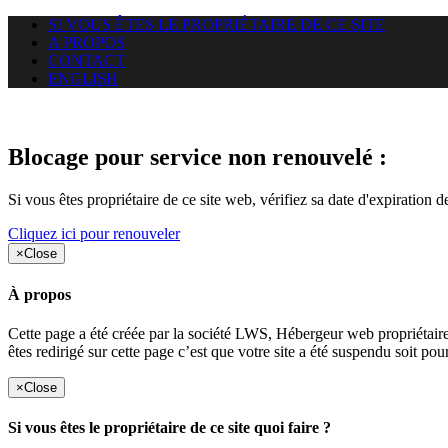
SI VOUS ÊTES LE PROPRIÉTAIRE DE CE SITE
A PROPOS
CONTACT
ENGLISH
Le site web duoscom.com auquel
Blocage pour service non renouvelé :
Si vous êtes propriétaire de ce site web, vérifiez sa date d'expiration 
Cliquez ici pour renouveler
×
Close
À propos
Cette page a été créée par la société LWS, Hébergeur web proprié
êtes redirigé sur cette page c’est que votre site a été suspendu soit po
×
Close
Si vous êtes le propriétaire de ce site quoi faire ?