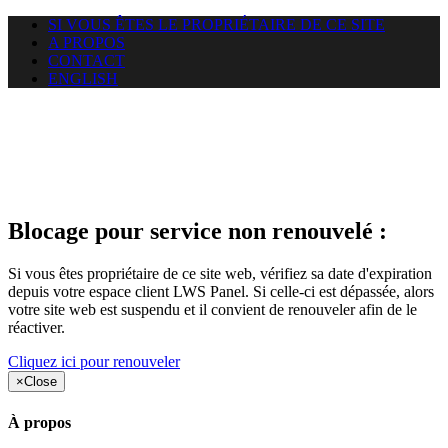
SI VOUS ÊTES LE PROPRIÉTAIRE DE CE SITE
A PROPOS
CONTACT
ENGLISH
Le site web duoscom.com
auquel vous essayez d’accéder
est suspendu
Blocage pour service non renouvelé :
Si vous êtes propriétaire de ce site web, vérifiez sa date d'expiration
depuis votre espace client LWS Panel. Si celle-ci est dépassée, alors
votre site web est suspendu et il convient de renouveler afin de le
réactiver.
Cliquez ici pour renouveler
×
Close
À propos