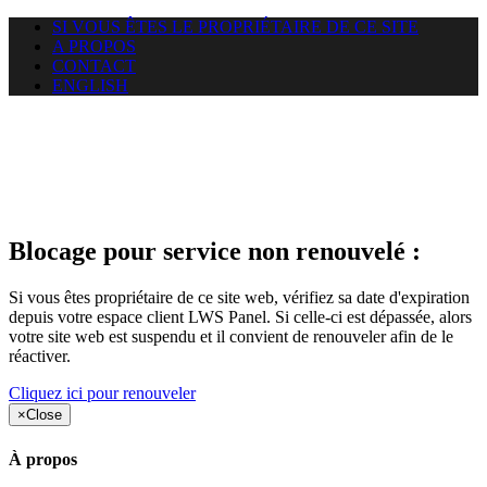
SI VOUS ÊTES LE PROPRIÉTAIRE DE CE SITE
A PROPOS
CONTACT
ENGLISH
Le site web duoscom.com
auquel vous essayez d’accéder
est suspendu
Blocage pour service non renouvelé :
Si vous êtes propriétaire de ce site web, vérifiez sa date d'expiration
depuis votre espace client LWS Panel. Si celle-ci est dépassée, alors
votre site web est suspendu et il convient de renouveler afin de le
réactiver.
Cliquez ici pour renouveler
×
Close
À propos