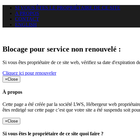
SI VOUS ÊTES LE PROPRIÉTAIRE DE CE SITE
A PROPOS
CONTACT
ENGLISH
Le site web duoscom.com auquel
Blocage pour service non renouvelé :
Si vous êtes propriétaire de ce site web, vérifiez sa date d'expiration 
Cliquez ici pour renouveler
×
Close
À propos
Cette page a été créée par la société LWS, Hébergeur web proprié
êtes redirigé sur cette page c’est que votre site a été suspendu soit po
×
Close
Si vous êtes le propriétaire de ce site quoi faire ?