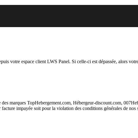
 vous essayez d’accéder est susp
depuis votre espace client LWS Panel. Si celle-ci est dépassée, alors votre
taire des marques TopHebergement.com, Hébergeur-discount.com, 007H
ur facture impayée soit pour la violation des conditions générales de nos 