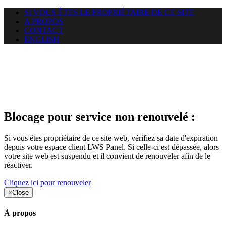
SI VOUS ÊTES LE PROPRIÉTAIRE DE CE SITE
A PROPOS
CONTACT
ENGLISH
Le site web duoscom.com
auquel vous essayez d’accéder
est suspendu
Blocage pour service non renouvelé :
Si vous êtes propriétaire de ce site web, vérifiez sa date d'expiration
depuis votre espace client LWS Panel. Si celle-ci est dépassée, alors
votre site web est suspendu et il convient de renouveler afin de le
réactiver.
Cliquez ici pour renouveler
×
Close
À propos