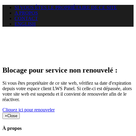
SI VOUS ÊTES LE PROPRIÉTAIRE DE CE SITE
A PROPOS
CONTACT
ENGLISH
Le site web duoscom.com
auquel vous essayez d’accéder
est suspendu
Blocage pour service non renouvelé :
Si vous êtes propriétaire de ce site web, vérifiez sa date d'expiration
depuis votre espace client LWS Panel. Si celle-ci est dépassée, alors
votre site web est suspendu et il convient de renouveler afin de le
réactiver.
Cliquez ici pour renouveler
×
Close
À propos