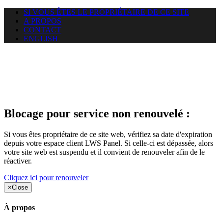
SI VOUS ÊTES LE PROPRIÉTAIRE DE CE SITE
A PROPOS
CONTACT
ENGLISH
Le site web duoscom.com
auquel vous essayez d’accéder
est suspendu
Blocage pour service non renouvelé :
Si vous êtes propriétaire de ce site web, vérifiez sa date d'expiration
depuis votre espace client LWS Panel. Si celle-ci est dépassée, alors
votre site web est suspendu et il convient de renouveler afin de le
réactiver.
Cliquez ici pour renouveler
×
Close
À propos