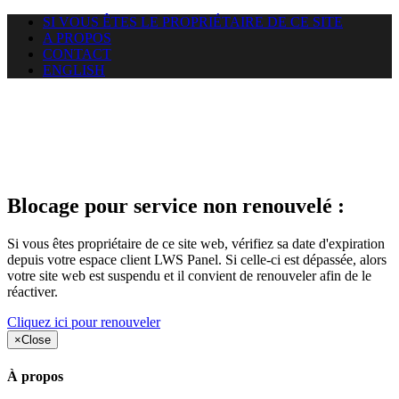
SI VOUS ÊTES LE PROPRIÉTAIRE DE CE SITE
A PROPOS
CONTACT
ENGLISH
Le site web duoscom.com
auquel vous essayez d’accéder
est suspendu
Blocage pour service non renouvelé :
Si vous êtes propriétaire de ce site web, vérifiez sa date d'expiration
depuis votre espace client LWS Panel. Si celle-ci est dépassée, alors
votre site web est suspendu et il convient de renouveler afin de le
réactiver.
Cliquez ici pour renouveler
×
Close
À propos