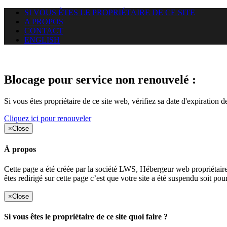
SI VOUS ÊTES LE PROPRIÉTAIRE DE CE SITE
A PROPOS
CONTACT
ENGLISH
Le site web duoscom.com auquel
Blocage pour service non renouvelé :
Si vous êtes propriétaire de ce site web, vérifiez sa date d'expiration 
Cliquez ici pour renouveler
×
Close
À propos
Cette page a été créée par la société LWS, Hébergeur web proprié
êtes redirigé sur cette page c’est que votre site a été suspendu soit po
×
Close
Si vous êtes le propriétaire de ce site quoi faire ?