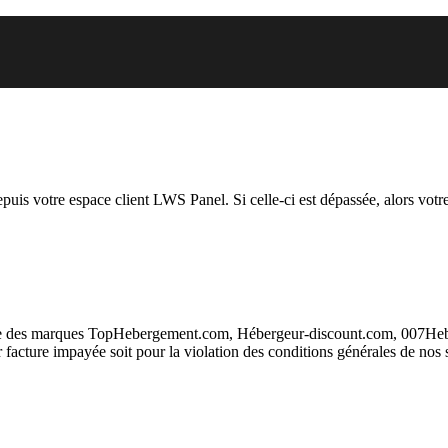
 vous essayez d’accéder est susp
depuis votre espace client LWS Panel. Si celle-ci est dépassée, alors votre
taire des marques TopHebergement.com, Hébergeur-discount.com, 007H
ur facture impayée soit pour la violation des conditions générales de nos 