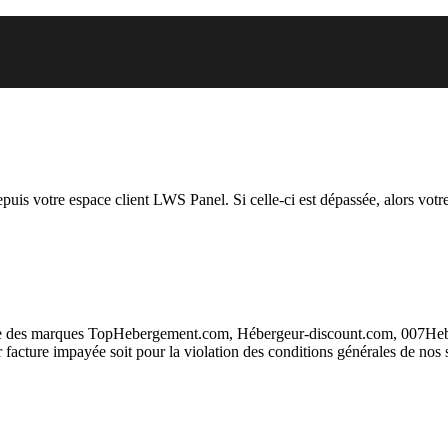
 vous essayez d’accéder est susp
depuis votre espace client LWS Panel. Si celle-ci est dépassée, alors votre
taire des marques TopHebergement.com, Hébergeur-discount.com, 007H
ur facture impayée soit pour la violation des conditions générales de nos 