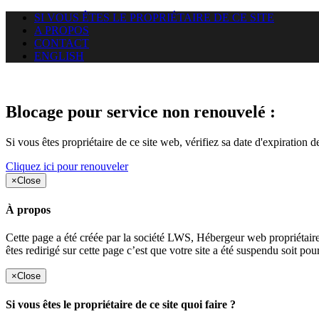
SI VOUS ÊTES LE PROPRIÉTAIRE DE CE SITE
A PROPOS
CONTACT
ENGLISH
Le site web duoscom.com auquel
Blocage pour service non renouvelé :
Si vous êtes propriétaire de ce site web, vérifiez sa date d'expiration 
Cliquez ici pour renouveler
×
Close
À propos
Cette page a été créée par la société LWS, Hébergeur web proprié
êtes redirigé sur cette page c’est que votre site a été suspendu soit po
×
Close
Si vous êtes le propriétaire de ce site quoi faire ?