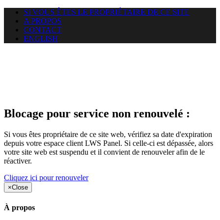
SI VOUS ÊTES LE PROPRIÉTAIRE DE CE SITE
A PROPOS
CONTACT
ENGLISH
Le site web duoscom.com
auquel vous essayez d’accéder
est suspendu
Blocage pour service non renouvelé :
Si vous êtes propriétaire de ce site web, vérifiez sa date d'expiration
depuis votre espace client LWS Panel. Si celle-ci est dépassée, alors
votre site web est suspendu et il convient de renouveler afin de le
réactiver.
Cliquez ici pour renouveler
×
Close
À propos