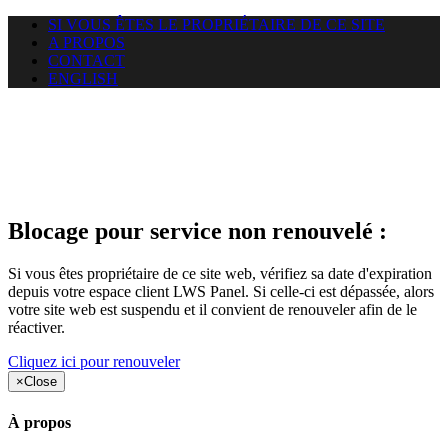
SI VOUS ÊTES LE PROPRIÉTAIRE DE CE SITE
A PROPOS
CONTACT
ENGLISH
Le site web duoscom.com
auquel vous essayez d’accéder
est suspendu
Blocage pour service non renouvelé :
Si vous êtes propriétaire de ce site web, vérifiez sa date d'expiration
depuis votre espace client LWS Panel. Si celle-ci est dépassée, alors
votre site web est suspendu et il convient de renouveler afin de le
réactiver.
Cliquez ici pour renouveler
×
Close
À propos