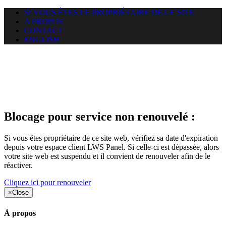
SI VOUS ÊTES LE PROPRIÉTAIRE DE CE SITE
A PROPOS
CONTACT
ENGLISH
Le site web duoscom.com
auquel vous essayez d’accéder
est suspendu
Blocage pour service non renouvelé :
Si vous êtes propriétaire de ce site web, vérifiez sa date d'expiration
depuis votre espace client LWS Panel. Si celle-ci est dépassée, alors
votre site web est suspendu et il convient de renouveler afin de le
réactiver.
Cliquez ici pour renouveler
×
Close
À propos