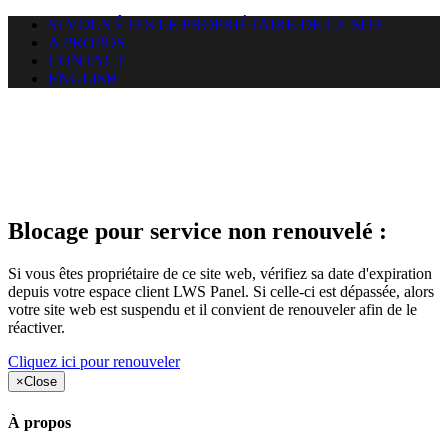
SI VOUS ÊTES LE PROPRIÉTAIRE DE CE SITE
A PROPOS
CONTACT
ENGLISH
Le site web duoscom.com
auquel vous essayez d’accéder
est suspendu
Blocage pour service non renouvelé :
Si vous êtes propriétaire de ce site web, vérifiez sa date d'expiration
depuis votre espace client LWS Panel. Si celle-ci est dépassée, alors
votre site web est suspendu et il convient de renouveler afin de le
réactiver.
Cliquez ici pour renouveler
×
Close
À propos