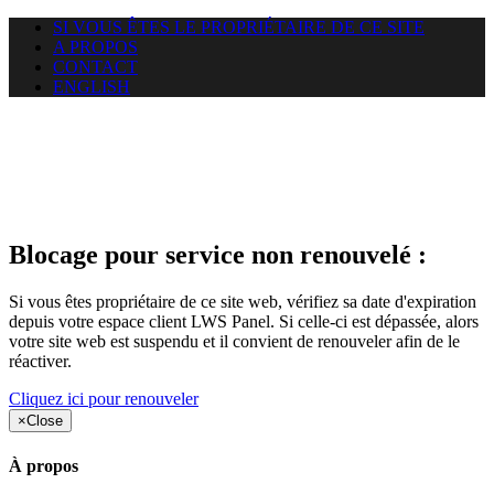
SI VOUS ÊTES LE PROPRIÉTAIRE DE CE SITE
A PROPOS
CONTACT
ENGLISH
Le site web duoscom.com
auquel vous essayez d’accéder
est suspendu
Blocage pour service non renouvelé :
Si vous êtes propriétaire de ce site web, vérifiez sa date d'expiration
depuis votre espace client LWS Panel. Si celle-ci est dépassée, alors
votre site web est suspendu et il convient de renouveler afin de le
réactiver.
Cliquez ici pour renouveler
×
Close
À propos