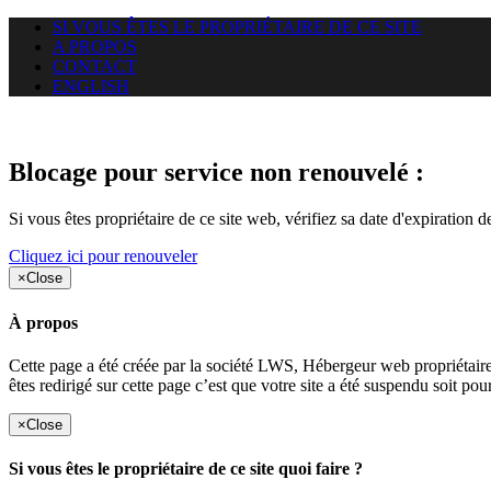
SI VOUS ÊTES LE PROPRIÉTAIRE DE CE SITE
A PROPOS
CONTACT
ENGLISH
Le site web duoscom.com auquel
Blocage pour service non renouvelé :
Si vous êtes propriétaire de ce site web, vérifiez sa date d'expiration 
Cliquez ici pour renouveler
×
Close
À propos
Cette page a été créée par la société LWS, Hébergeur web proprié
êtes redirigé sur cette page c’est que votre site a été suspendu soit po
×
Close
Si vous êtes le propriétaire de ce site quoi faire ?