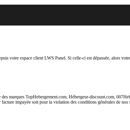
 vous essayez d’accéder est susp
depuis votre espace client LWS Panel. Si celle-ci est dépassée, alors votre
taire des marques TopHebergement.com, Hébergeur-discount.com, 007H
ur facture impayée soit pour la violation des conditions générales de nos 