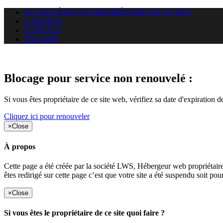
SI VOUS ÊTES LE PROPRIÉTAIRE DE CE SITE
A PROPOS
CONTACT
ENGLISH
Le site web duoscom.com auquel
Blocage pour service non renouvelé :
Si vous êtes propriétaire de ce site web, vérifiez sa date d'expiration 
Cliquez ici pour renouveler
×
Close
À propos
Cette page a été créée par la société LWS, Hébergeur web proprié
êtes redirigé sur cette page c’est que votre site a été suspendu soit po
×
Close
Si vous êtes le propriétaire de ce site quoi faire ?