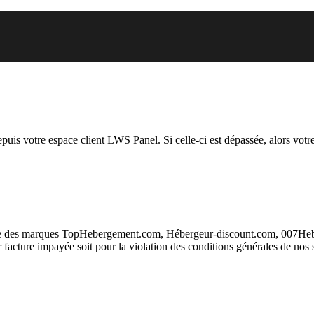
 vous essayez d’accéder est susp
depuis votre espace client LWS Panel. Si celle-ci est dépassée, alors votre
taire des marques TopHebergement.com, Hébergeur-discount.com, 007H
ur facture impayée soit pour la violation des conditions générales de nos 