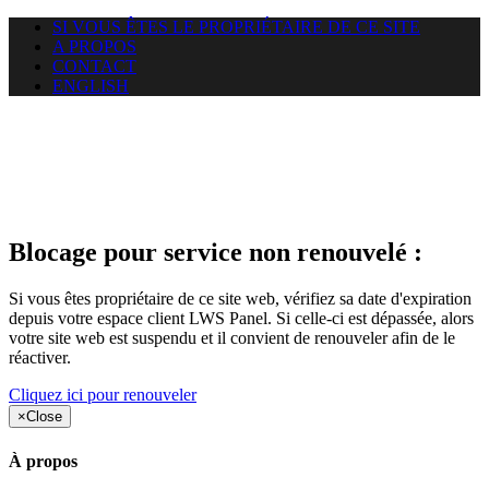
SI VOUS ÊTES LE PROPRIÉTAIRE DE CE SITE
A PROPOS
CONTACT
ENGLISH
Le site web duoscom.com
auquel vous essayez d’accéder
est suspendu
Blocage pour service non renouvelé :
Si vous êtes propriétaire de ce site web, vérifiez sa date d'expiration
depuis votre espace client LWS Panel. Si celle-ci est dépassée, alors
votre site web est suspendu et il convient de renouveler afin de le
réactiver.
Cliquez ici pour renouveler
×
Close
À propos